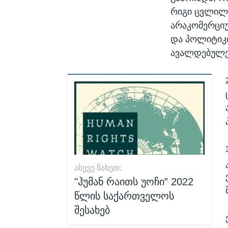
რიგი ცვლილე
არაკომერციუ
და პოლიტიკი
ავალდებულე
ᲐᲡᲔᲕᲔ ᲜᲐᲮᲔᲗ:
"ჰუმან რაითს უოჩი” 2022
წლის საქართველოს
შესახებ