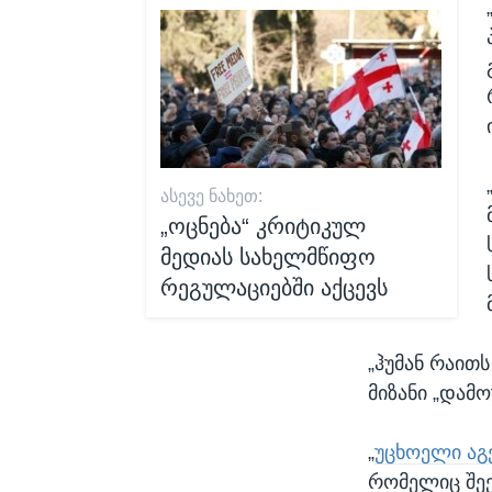
ᲐᲡᲔᲕᲔ ᲜᲐᲮᲔᲗ:
„ოცნება“ კრიტიკულ
მედიას სახელმწიფო
რეგულაციებში აქცევს
„ჰუმან რაითს
მიზანი „დამ
„
უცხოელი აგე
რომელიც შეე