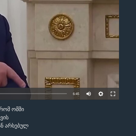
able
6:45
 რომ ომში
EMBED
ვის
ან არსებულ