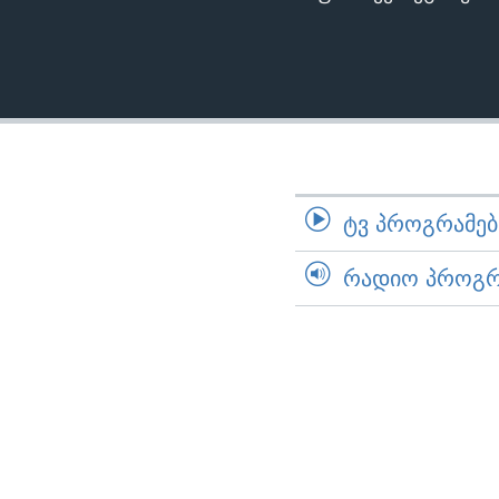
ᲢᲕ ᲞᲠᲝᲒᲠᲐᲛᲔᲑᲘ
ᲠᲐᲓᲘᲝ ᲞᲠᲝᲒᲠᲐ