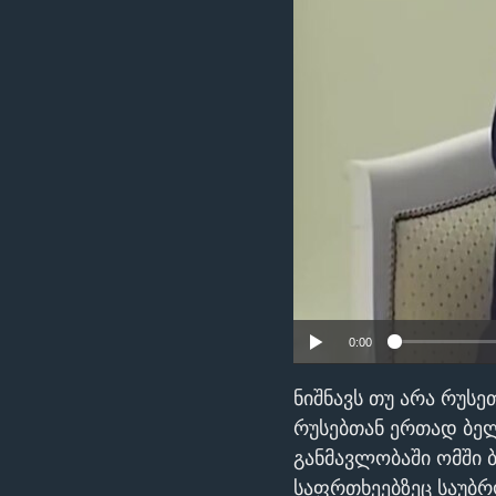
ᲡᲢᲣᲓᲘᲐ ᲕᲐᲨᲘᲜᲒᲢᲝᲜᲘ
ᲔᲙᲝᲜᲝᲛᲘᲙᲐ
ᲯᲐᲜᲛᲠᲗᲔᲚᲝᲑᲐ
ᲛᲔᲪᲜᲘᲔᲠᲔᲑᲐ
ᲘᲜᲢᲔᲠᲕᲘᲣ
ᲙᲣᲚᲢᲣᲠᲐ
ᲒᲐᲚᲘᲚᲔᲝ
ᲓᲔᲖᲘᲜᲤᲝᲠᲛᲐᲪᲘᲐ
0:00
ნიშნავს თუ არა რუს
რუსებთან ერთად ბელ
განმავლობაში ომში 
საფრთხეებზეც საუბრ