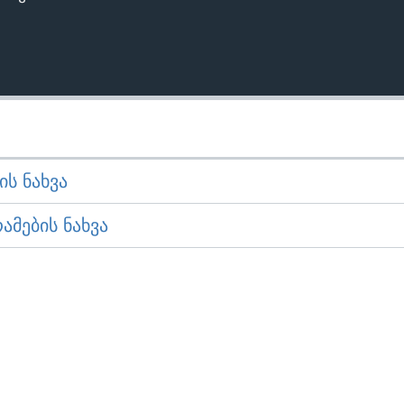
Ს ᲜᲐᲮᲕᲐ
ᲛᲔᲑᲘᲡ ᲜᲐᲮᲕᲐ