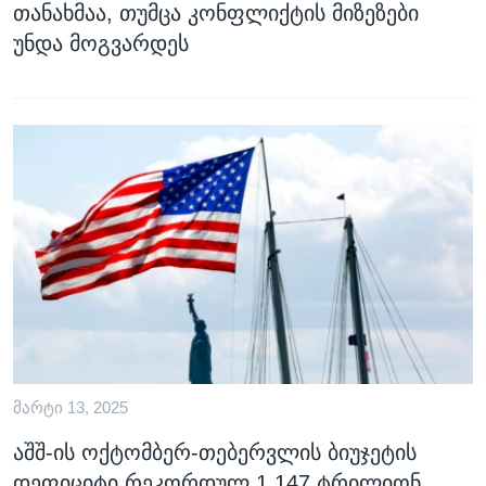
თანახმაა, თუმცა კონფლიქტის მიზეზები
უნდა მოგვარდეს
ᲛᲐᲠᲢᲘ 13, 2025
აშშ-ის ოქტომბერ-თებერვლის ბიუჯეტის
დეფიციტი რეკორდულ 1,147 ტრილიონ