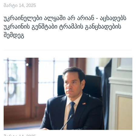
ᲛᲐᲠᲢᲘ 14, 2025
ᲡᲢᲣᲓᲘᲐ ᲕᲐᲨᲘᲜᲒᲢᲝᲜᲘ
ᲔᲙᲝᲜᲝᲛᲘᲙᲐ
Learning English
ᲯᲐᲜᲛᲠᲗᲔᲚᲝᲑᲐ
უკრაინელები ალყაში არ არიან - აცხადებს
უკრაინის გენშტაბი ტრამპის განცხადების
ᲗᲕᲐᲚᲘ ᲒᲕᲐᲓᲔᲕᲜᲔᲗ
ᲛᲔᲪᲜᲘᲔᲠᲔᲑᲐ
შემდეგ
ᲘᲜᲢᲔᲠᲕᲘᲣ
ᲙᲣᲚᲢᲣᲠᲐ
ენები
ᲒᲐᲚᲘᲚᲔᲝ
ᲓᲔᲖᲘᲜᲤᲝᲠᲛᲐᲪᲘᲐ