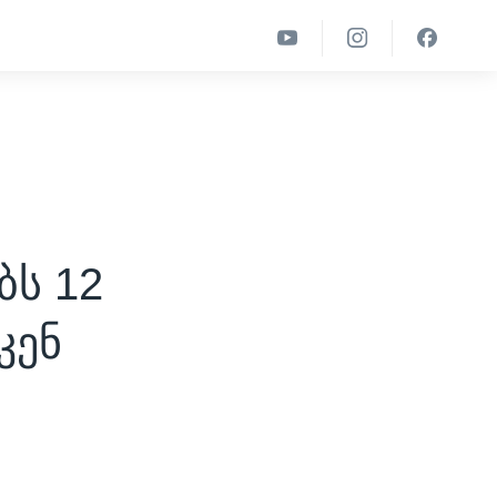
ს 12
კენ