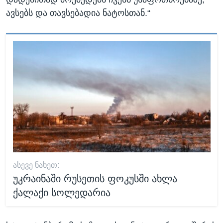
ავსებს და თავსებადია ნატოსთან.“
ᲐᲡᲔᲕᲔ ᲜᲐᲮᲔᲗ:
უკრაინაში რუსეთის ფოკუსში ახლა
ქალაქი სოლედარია