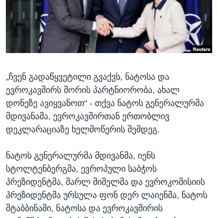
ᲡᲢᲣᲓᲘᲐ ᲕᲐᲨᲘᲜᲒᲢᲝᲜᲘ
ᲔᲙᲝᲜᲝᲛᲘᲙᲐ
Learning English
ᲯᲐᲜᲛᲠᲗᲔᲚᲝᲑᲐ
ᲗᲕᲐᲚᲘ ᲒᲕᲐᲓᲔᲕᲜᲔᲗ
ᲛᲔᲪᲜᲘᲔᲠᲔᲑᲐ
ᲘᲜᲢᲔᲠᲕᲘᲣ
„ჩვენ გადაწყვეტილი გვაქვს, ნატოსა და
ᲙᲣᲚᲢᲣᲠᲐ
ენები
ევროკავშირს შორის პარტნიორობა, ახალ
ᲒᲐᲚᲘᲚᲔᲝ
დონეზე ავიყვანოთ“ - თქვა ნატოს გენერალურმა
ᲓᲔᲖᲘᲜᲤᲝᲠᲛᲐᲪᲘᲐ
მდივანამა, ევროკავშირთან ერთობლივ
დეკლარაციაზე ხელმოწერის შემდეგ.
ნატოს გენერალურმა მდივანმა, იენს
სტოლტენბერგმა, ევროპული საბჭოს
პრეზიდენტმა, შარლ მიშელმა და ევროკომისიის
პრეზიდენტმა ურსულა ფონ დერ ლაიენმა, ნატოს
შტაბბინაში, ნატოსა და ევროკავშირის