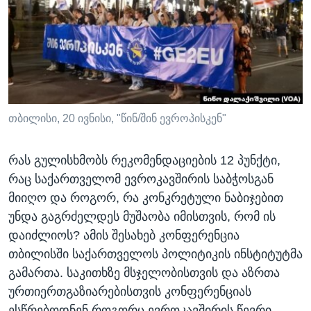
ᲡᲢᲣᲓᲘᲐ ᲕᲐᲨᲘᲜᲒᲢᲝᲜᲘ
ᲔᲙᲝᲜᲝᲛᲘᲙᲐ
Learning English
ᲯᲐᲜᲛᲠᲗᲔᲚᲝᲑᲐ
ᲗᲕᲐᲚᲘ ᲒᲕᲐᲓᲔᲕᲜᲔᲗ
ᲛᲔᲪᲜᲘᲔᲠᲔᲑᲐ
ᲘᲜᲢᲔᲠᲕᲘᲣ
ᲙᲣᲚᲢᲣᲠᲐ
თბილისი, 20 ივნისი, "წინ/შინ ევროპისკენ"
ენები
ᲒᲐᲚᲘᲚᲔᲝ
რას გულისხმობს რეკომენდაციების 12 პუნქტი,
ᲓᲔᲖᲘᲜᲤᲝᲠᲛᲐᲪᲘᲐ
რაც საქართველომ ევროკავშირის საბჭოსგან
მიიღო და როგორ, რა კონკრეტული ნაბიჯებით
უნდა გაგრძელდეს მუშაობა იმისთვის, რომ ის
დაიძლიოს? ამის შესახებ კონფერენცია
თბილისში საქართველოს პოლიტიკის ინსტიტუტმა
გამართა. საკითხზე მსჯელობისთვის და აზრთა
ურთიერთგაზიარებისთვის კონფერენციას
ესწრებოდნენ როგორც ევროკავშირის წევრი