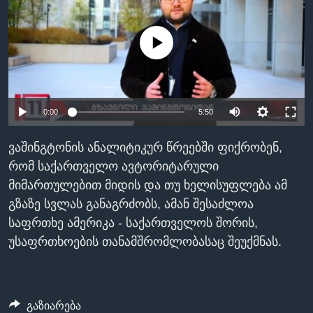
ᲡᲢᲣᲓᲘᲐ ᲕᲐᲨᲘᲜᲒᲢᲝᲜᲘ
ᲔᲙᲝᲜᲝᲛᲘᲙᲐ
Learning English
ᲯᲐᲜᲛᲠᲗᲔᲚᲝᲑᲐ
No media source currently available
ᲗᲕᲐᲚᲘ ᲒᲕᲐᲓᲔᲕᲜᲔᲗ
ᲛᲔᲪᲜᲘᲔᲠᲔᲑᲐ
ᲘᲜᲢᲔᲠᲕᲘᲣ
0:00
5:50
ᲙᲣᲚᲢᲣᲠᲐ
ენები
ᲒᲐᲚᲘᲚᲔᲝ
ვაშინგტონის ანალიტიკურ წრეებში ფიქრობენ,
ᲓᲔᲖᲘᲜᲤᲝᲠᲛᲐᲪᲘᲐ
რომ საქართველო ავტორიტარული
მიმართულებით მიდის და თუ ხელისუფლება ამ
გზაზე სვლას განაგრძობს, ამან შესაძლოა
საფრთხე ამერიკა - საქართველოს შორის,
უსაფრთხოების თანამშრომლობასაც შეუქმნას.
გაზიარება