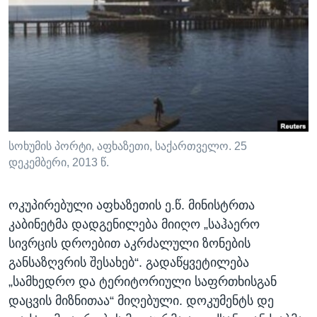
ᲡᲢᲣᲓᲘᲐ ᲕᲐᲨᲘᲜᲒᲢᲝᲜᲘ
ᲔᲙᲝᲜᲝᲛᲘᲙᲐ
Learning English
ᲯᲐᲜᲛᲠᲗᲔᲚᲝᲑᲐ
ᲗᲕᲐᲚᲘ ᲒᲕᲐᲓᲔᲕᲜᲔᲗ
ᲛᲔᲪᲜᲘᲔᲠᲔᲑᲐ
ᲘᲜᲢᲔᲠᲕᲘᲣ
ᲙᲣᲚᲢᲣᲠᲐ
ენები
ᲒᲐᲚᲘᲚᲔᲝ
სოხუმის პორტი, აფხაზეთი, საქართველო. 25
დეკემბერი, 2013 წ.
ᲓᲔᲖᲘᲜᲤᲝᲠᲛᲐᲪᲘᲐ
ოკუპირებული აფხაზეთის ე.წ. მინისტრთა
კაბინეტმა დადგენილება მიიღო „საჰაერო
სივრცის დროებით აკრძალული ზონების
განსაზღვრის შესახებ“. გადაწყვეტილება
„სამხედრო და ტერიტორიული საფრთხისგან
დაცვის მიზნითაა“ მიღებული. დოკუმენტს დე