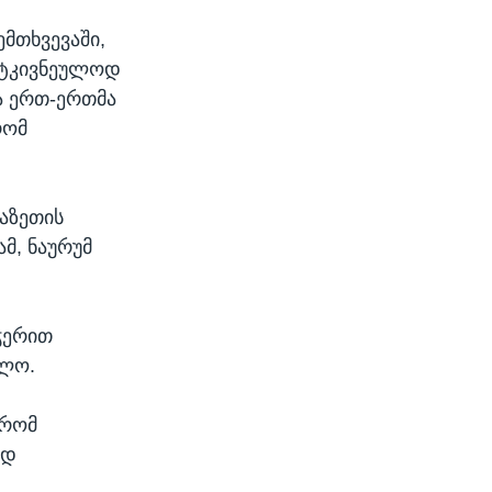
მთხვევაში,
მტკივნეულოდ
თა ერთ-ერთმა
რომ
აზეთის
მ, ნაურუმ
ჭერით
ძლო.
 რომ
ად