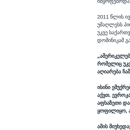
იმყოფებოდა
2011 წლის ი
უმაღლესს პი
უკვე საქართ
დომინიკამ გ
„ამერიკელებ
რომელიც უკვ
აღიარება ჩა
ისინი ემუქრე
აქვთ. ევროკ
აფხაზეთი და
ყოფილიყო, ა
ამის მიუხედ