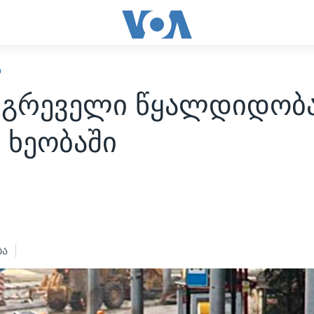
Ო
ნგრეველი წყალდიდობ
 ხეობაში
5
ბა