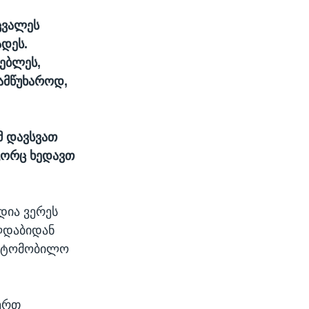
ცვალეს
ადეს.
ებლეს,
ამწუხაროდ,
მ დავსვათ
ოგორც ხედავთ
დია ვერეს
ლდაბიდან
აავტომობილო
ერთ