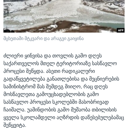
ᲡᲢᲣᲓᲘᲐ ᲕᲐᲨᲘᲜᲒᲢᲝᲜᲘ
ᲔᲙᲝᲜᲝᲛᲘᲙᲐ
Learning English
ᲯᲐᲜᲛᲠᲗᲔᲚᲝᲑᲐ
ᲗᲕᲐᲚᲘ ᲒᲕᲐᲓᲔᲕᲜᲔᲗ
ᲛᲔᲪᲜᲘᲔᲠᲔᲑᲐ
ᲘᲜᲢᲔᲠᲕᲘᲣ
მცხეთაში მტკვარი და არაგვი გაიყინა
ᲙᲣᲚᲢᲣᲠᲐ
ენები
ძლიერი ყინვისა და თოვლის გამო დღეს
ᲒᲐᲚᲘᲚᲔᲝ
საქართველოს მთელ ტერიტორიაზე სასწავლო
ᲓᲔᲖᲘᲜᲤᲝᲠᲛᲐᲪᲘᲐ
პროცესი შეწყდა. ასეთი რადიკალური
გადაწყვეტილება განათლებისა და მეცნიერების
სამინისტრომ მას შემდეგ მიიღო, რაც დღეს
მოსწავლეთა გამოუცხადებლობის გამო
სასწავლო პროცესი სკოლებში მასობრივად
ჩაიშალა. უამინდობის გამო მუშაობა თბილისის
ყველა სკოლამდელი აღზრდის დაწესებულებამაც
შეწყვიტა.