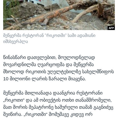
ᲡᲢᲣᲓᲘᲐ ᲕᲐᲨᲘᲜᲒᲢᲝᲜᲘ
ᲔᲙᲝᲜᲝᲛᲘᲙᲐ
Learning English
ᲯᲐᲜᲛᲠᲗᲔᲚᲝᲑᲐ
ᲗᲕᲐᲚᲘ ᲒᲕᲐᲓᲔᲕᲜᲔᲗ
ᲛᲔᲪᲜᲘᲔᲠᲔᲑᲐ
ᲘᲜᲢᲔᲠᲕᲘᲣ
მეწყერმა რესტორან "რიკოთში" სამი ადამიანი
იმსხვერპლა
ᲙᲣᲚᲢᲣᲠᲐ
ენები
ᲒᲐᲚᲘᲚᲔᲝ
წინასწარი დათვლებით, მოულოდნელად
ᲓᲔᲖᲘᲜᲤᲝᲠᲛᲐᲪᲘᲐ
მოვარდნილმა ღვარცოფმა და მეწყერმა
მხოლოდ რიკოთის უღელტეხილზე სახელმწიფოს
10 მილიონი ლარის ზარალი მიაყენა.
მეწყერმა მთლიანადა დაანგრია რესტორანი
„რიკოთი“ და ამ ობიექტის ოთხი თანამშრომელი,
მათ შორის მეპატრონე ხაშურელი თამაზ გაგნიძეც
შეიწირა. „რიკოთში“ მომუშავე კიდევ ორ