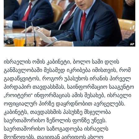
ᲡᲢᲣᲓᲘᲐ ᲕᲐᲨᲘᲜᲒᲢᲝᲜᲘ
ᲔᲙᲝᲜᲝᲛᲘᲙᲐ
Learning English
ᲯᲐᲜᲛᲠᲗᲔᲚᲝᲑᲐ
ᲗᲕᲐᲚᲘ ᲒᲕᲐᲓᲔᲕᲜᲔᲗ
ᲛᲔᲪᲜᲘᲔᲠᲔᲑᲐ
ᲘᲜᲢᲔᲠᲕᲘᲣ
ᲙᲣᲚᲢᲣᲠᲐ
ენები
ისრაელის ომის კაბინეტი, ბოლო სამი დღის
ᲒᲐᲚᲘᲚᲔᲝ
განმავლობაში მესამედ იკრიბება იმისთვის, რომ
ᲓᲔᲖᲘᲜᲤᲝᲠᲛᲐᲪᲘᲐ
გადაწყვიტოს, როგორ უპასუხოს ირანის პირველ
პირდაპირ თავდასხმას, საინფორმაციო სააგენტო
„როიტერი“ ინფორმაციას ამის შესახებ, ისრაელი
ოფიციალურ პირზე დაყრდნობით ავრცელებს.
კაბინეტს, თავდასხმის პასუხზე მსჯელობა
საერთაშორისო ზეწოლის ფონზე უწევს.
საერთაშორისო საზოგადოება ისრაელს
მოუწოდებს, თავიდან აირიდოს ახლო