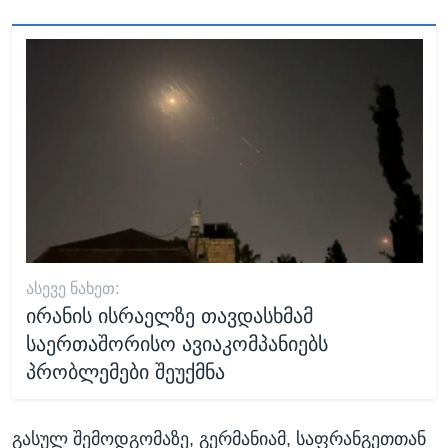
ᲐᲡᲔᲕᲔ ᲜᲐᲮᲔᲗ:
ირანის ისრაელზე თავდასხმამ
საერთაშორისო ავიაკომპანიებს
პრობლემები შეუქმნა
გასულ შემოდგომაზე, გერმანიამ, საფრანგეთთან