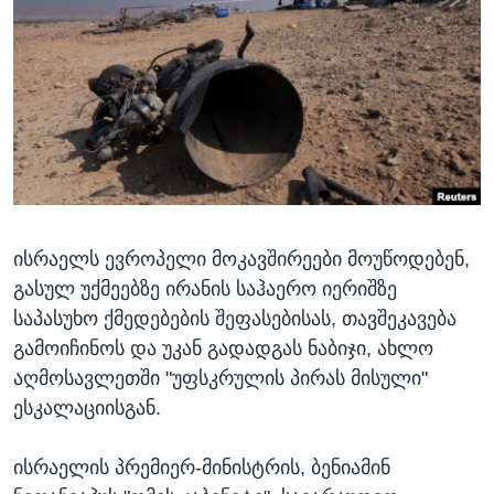
ᲡᲢᲣᲓᲘᲐ ᲕᲐᲨᲘᲜᲒᲢᲝᲜᲘ
ᲔᲙᲝᲜᲝᲛᲘᲙᲐ
Learning English
ᲯᲐᲜᲛᲠᲗᲔᲚᲝᲑᲐ
ᲗᲕᲐᲚᲘ ᲒᲕᲐᲓᲔᲕᲜᲔᲗ
ᲛᲔᲪᲜᲘᲔᲠᲔᲑᲐ
ᲘᲜᲢᲔᲠᲕᲘᲣ
ᲙᲣᲚᲢᲣᲠᲐ
ენები
ᲒᲐᲚᲘᲚᲔᲝ
ისრაელს ევროპელი მოკავშირეები მოუწოდებენ,
ᲓᲔᲖᲘᲜᲤᲝᲠᲛᲐᲪᲘᲐ
გასულ უქმეებზე ირანის საჰაერო იერიშზე
საპასუხო ქმედებების შეფასებისას, თავშეკავება
გამოიჩინოს და უკან გადადგას ნაბიჯი, ახლო
აღმოსავლეთში "უფსკრულის პირას მისული"
ესკალაციისგან.
ისრაელის პრემიერ-მინისტრის, ბენიამინ