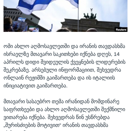
ᲡᲢᲣᲓᲘᲐ ᲕᲐᲨᲘᲜᲒᲢᲝᲜᲘ
ᲔᲙᲝᲜᲝᲛᲘᲙᲐ
Learning English
ᲯᲐᲜᲛᲠᲗᲔᲚᲝᲑᲐ
ᲗᲕᲐᲚᲘ ᲒᲕᲐᲓᲔᲕᲜᲔᲗ
ᲛᲔᲪᲜᲘᲔᲠᲔᲑᲐ
ᲘᲜᲢᲔᲠᲕᲘᲣ
ომი ახლო აღმოსავლეთში და ირანის თავდასხმა
ᲙᲣᲚᲢᲣᲠᲐ
ენები
ისრაელზე მთავარი საკითხები იქნება დღეს, 14
ᲒᲐᲚᲘᲚᲔᲝ
აპრილს დიდი შვიდეულის ქვეყნების ლიდერების
ᲓᲔᲖᲘᲜᲤᲝᲠᲛᲐᲪᲘᲐ
შეკრებაზე. არსებული ინფორმაციით, შეხვედრა
ონლაინ რეჟიმში გაიმართება და ის იტალიის
ინიციატივით გაიმართება.
მთავარი სასაუბრო თემა ირანიდან მომდინარე
საფრთხეები და ახლო აღმოსავლეთში შექმნილი
ვითარება იქნება. შეხვედრას წინ უსწრებდა
„შურისძიების მოტივით“ ირანის თავდასხმა