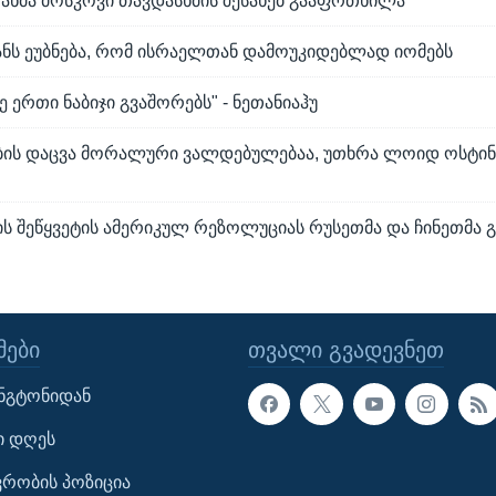
რანმა მოსკოვი თავდასხმის შესახებ გააფრთხილა
ანს ეუბნება, რომ ისრაელთან დამოუკიდებლად იომებს
ე ერთი ნაბიჯი გვაშორებს" - ნეთანიაჰუ
ის დაცვა მორალური ვალდებულებაა, უთხრა ლოიდ ოსტი
ის შეწყვეტის ამერიკულ რეზოლუციას რუსეთმა და ჩინეთმა 
ᲔᲑᲘ
ᲗᲕᲐᲚᲘ ᲒᲕᲐᲓᲔᲕᲜᲔᲗ
ინგტონიდან
ი დღეს
ავრობის პოზიცია