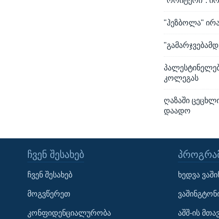
"როიტერი": ი
"ჰეზბოლა" ირ
"გამარჯვებამდ
პალესტინელებ
კოლეგას
ღაზაში ცეცხლ
დაადო
ᲩᲕᲔᲜ ᲨᲔᲡᲐᲮᲔᲑ
ᲞᲠᲝᲒᲠᲐᲛ
Learning English
ჩვენ შესახებ
ხედვა ვაშ
ᲗᲕᲐᲚᲘ ᲒᲕᲐᲓᲔᲕᲜᲔᲗ
მოგვწერეთ
ვაშინგტონ
კონფიდენციალურობა
აშშ-ის მთ