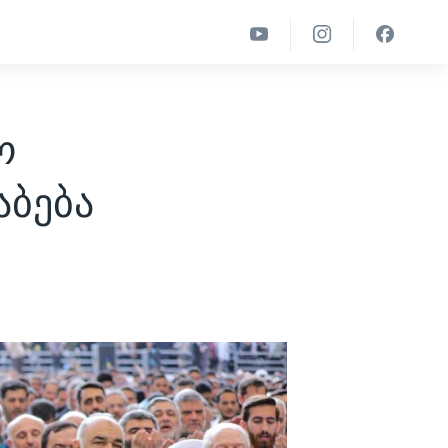
ო
აბება