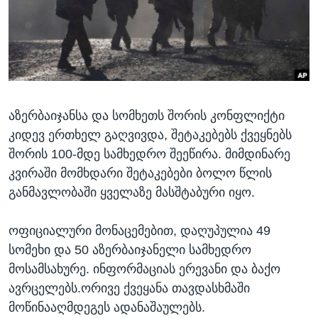
ᲡᲢᲣᲓᲘᲐ ᲕᲐᲨᲘᲜᲒᲢᲝᲜᲘ
ᲔᲙᲝᲜᲝᲛᲘᲙᲐ
Learning English
ᲯᲐᲜᲛᲠᲗᲔᲚᲝᲑᲐ
ᲗᲕᲐᲚᲘ ᲒᲕᲐᲓᲔᲕᲜᲔᲗ
ᲛᲔᲪᲜᲘᲔᲠᲔᲑᲐ
ᲘᲜᲢᲔᲠᲕᲘᲣ
აზერბაიჯანსა და სომხეთს შორის კონფლიქტი
ᲙᲣᲚᲢᲣᲠᲐ
ენები
კიდევ ერთხელ გაღვივდა, შეტაკებებს ქვეყნებს
ᲒᲐᲚᲘᲚᲔᲝ
შორის 100-მდე სამხედრო შეეწირა. მიმდინარე
ᲓᲔᲖᲘᲜᲤᲝᲠᲛᲐᲪᲘᲐ
კვირაში მომხდარი შეტაკებები ბოლო წლის
განმავლობაში ყველაზე მასშტაბური იყო.
ოფიციალური მონაცემებით, დაღუპულია 49
სომეხი და 50 აზერბაიჯანელი სამხედრო
მოსამსახურე. ინფორმაციას ერევანი და ბაქო
ავრცელებს.ორივე ქვეყანა თავდასხმაში
მოწინააღმდეგეს ადანაშაულებს.