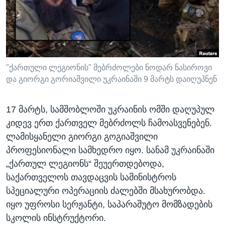
ᲡᲢᲣᲓᲘᲐ ᲕᲐᲨᲘᲜᲒᲢᲝᲜᲘ
ᲔᲙᲝᲜᲝᲛᲘᲙᲐ
Learning English
ᲯᲐᲜᲛᲠᲗᲔᲚᲝᲑᲐ
ᲗᲕᲐᲚᲘ ᲒᲕᲐᲓᲔᲕᲜᲔᲗ
ᲛᲔᲪᲜᲘᲔᲠᲔᲑᲐ
ᲘᲜᲢᲔᲠᲕᲘᲣ
"ქართული ლეგიონის" მებრძოლები ნოდარ ნასიროვი
და გიორგი გორიაშვილი უკრაინაში 9 მარტს დაიღუპნენ
ᲙᲣᲚᲢᲣᲠᲐ
ენები
ᲒᲐᲚᲘᲚᲔᲝ
17 მარტს, სამშობლოში უკრაინის ომში დაღუპულ
ᲓᲔᲖᲘᲜᲤᲝᲠᲛᲐᲪᲘᲐ
კიდევ ერთ ქართველ მებრძოლს ჩამოასვენებენ.
ლამისყანელი გიორგი გოგიაშვილი
პროფესიონალი სამხედრო იყო. სანამ უკრაინაში
„ქართულ ლეგიონს“ შეუერთდებოდა,
საქართველოს თავდაცვის სამინისტროს
სპეციალური ოპერაციის ძალებში მსახურობდა.
იყო უფროსი სერჟანტი, საპარაშუტო მომზადების
სკოლის ინსტრუქტორი.