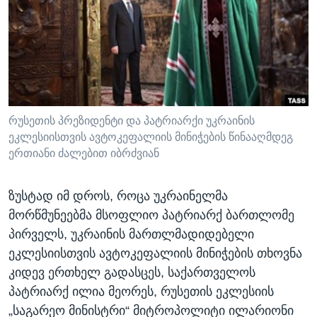
ᲡᲢᲣᲓᲘᲐ ᲕᲐᲨᲘᲜᲒᲢᲝᲜᲘ
ᲔᲙᲝᲜᲝᲛᲘᲙᲐ
Learning English
ᲯᲐᲜᲛᲠᲗᲔᲚᲝᲑᲐ
ᲗᲕᲐᲚᲘ ᲒᲕᲐᲓᲔᲕᲜᲔᲗ
ᲛᲔᲪᲜᲘᲔᲠᲔᲑᲐ
ᲘᲜᲢᲔᲠᲕᲘᲣ
ᲙᲣᲚᲢᲣᲠᲐ
რუსეთის პრეზიდენტი და პატრიარქი უკრაინის
ენები
ეკლესიისთვის ავტოკეფალიის მინიჭების წინააღმდეგ
ᲒᲐᲚᲘᲚᲔᲝ
ერთიანი ძალებით იბრძვიან
ᲓᲔᲖᲘᲜᲤᲝᲠᲛᲐᲪᲘᲐ
ზუსტად იმ დროს, როცა უკრაინელმა
მორწმუნეებმა მსოფლიო პატრიარქ ბართლომე
პირველს, უკრაინის მართლმადიდებელი
ეკლესიისთვის ავტოკეფალიის მინიჭების თხოვნა
კიდევ ერთხელ გადასცეს, საქართველოს
პატრიარქ ილია მეორეს, რუსეთის ეკლესიის
„საგარეო მინისტრი“ მიტროპოლიტი ილარიონი