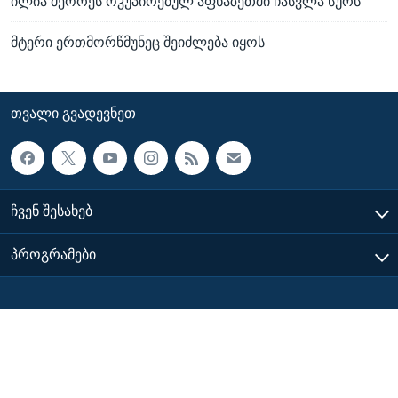
ილია მეორეს ოკუპირებულ აფხაზეთში ჩასვლა სურს
მტერი ერთმორწმუნეც შეიძლება იყოს
ᲗᲕᲐᲚᲘ ᲒᲕᲐᲓᲔᲕᲜᲔᲗ
ᲩᲕᲔᲜ ᲨᲔᲡᲐᲮᲔᲑ
ᲞᲠᲝᲒᲠᲐᲛᲔᲑᲘ