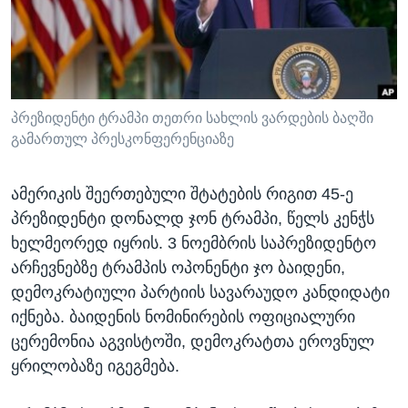
ᲡᲢᲣᲓᲘᲐ ᲕᲐᲨᲘᲜᲒᲢᲝᲜᲘ
ᲔᲙᲝᲜᲝᲛᲘᲙᲐ
Learning English
ᲯᲐᲜᲛᲠᲗᲔᲚᲝᲑᲐ
ᲗᲕᲐᲚᲘ ᲒᲕᲐᲓᲔᲕᲜᲔᲗ
ᲛᲔᲪᲜᲘᲔᲠᲔᲑᲐ
ᲘᲜᲢᲔᲠᲕᲘᲣ
პრეზიდენტი ტრამპი თეთრი სახლის ვარდების ბაღში
გამართულ პრესკონფერენციაზე
ᲙᲣᲚᲢᲣᲠᲐ
ენები
ᲒᲐᲚᲘᲚᲔᲝ
ამერიკის შეერთებული შტატების რიგით 45-ე
ᲓᲔᲖᲘᲜᲤᲝᲠᲛᲐᲪᲘᲐ
პრეზიდენტი დონალდ ჯონ ტრამპი, წელს კენჭს
ხელმეორედ იყრის. 3 ნოემბრის საპრეზიდენტო
არჩევნებზე ტრამპის ოპონენტი ჯო ბაიდენი,
დემოკრატიული პარტიის სავარაუდო კანდიდატი
იქნება. ბაიდენის ნომინირების ოფიციალური
ცერემონია აგვისტოში, დემოკრატთა ეროვნულ
ყრილობაზე იგეგმება.