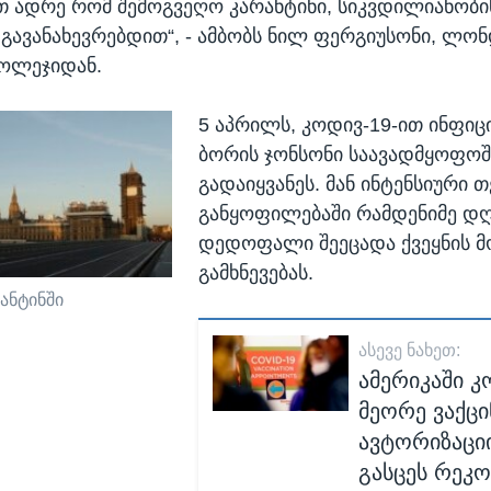
თ ადრე რომ შემოგვეღო კარანტინი, სიკვდილიანობი
 გავანახევრებდით“, - ამბობს ნილ ფერგიუსონი, ლო
ჯოლეჯიდან.
5 აპრილს, კოდივ-19-ით ინფი
ბორის ჯონსონი საავადმყოფოშ
გადაიყვანეს. მან ინტენსიური 
განყოფილებაში რამდენიმე დღ
დედოფალი შეეცადა ქვეყნის 
გამხნევებას.
ანტინში
ᲐᲡᲔᲕᲔ ᲜᲐᲮᲔᲗ:
ამერიკაში კ
მეორე ვაქცი
ავტორიზაცი
გასცეს რეკო