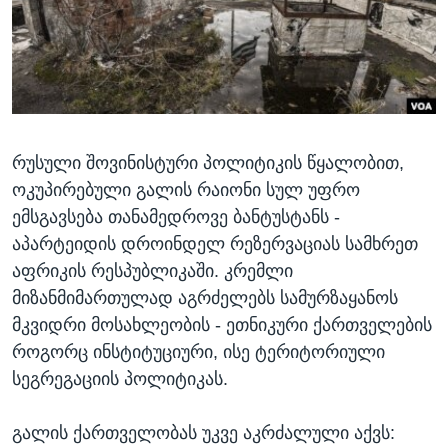
ᲡᲢᲣᲓᲘᲐ ᲕᲐᲨᲘᲜᲒᲢᲝᲜᲘ
ᲔᲙᲝᲜᲝᲛᲘᲙᲐ
Learning English
ᲯᲐᲜᲛᲠᲗᲔᲚᲝᲑᲐ
ᲗᲕᲐᲚᲘ ᲒᲕᲐᲓᲔᲕᲜᲔᲗ
ᲛᲔᲪᲜᲘᲔᲠᲔᲑᲐ
ᲘᲜᲢᲔᲠᲕᲘᲣ
რუსული შოვინისტური პოლიტიკის წყალობით,
ᲙᲣᲚᲢᲣᲠᲐ
ენები
ოკუპირებული გალის რაიონი სულ უფრო
ᲒᲐᲚᲘᲚᲔᲝ
ემსგავსება თანამედროვე ბანტუსტანს -
ᲓᲔᲖᲘᲜᲤᲝᲠᲛᲐᲪᲘᲐ
აპარტეიდის დროინდელ რეზერვაციას სამხრეთ
აფრიკის რესპუბლიკაში. კრემლი
მიზანმიმართულად აგრძელებს სამურზაყანოს
მკვიდრი მოსახლეობის - ეთნიკური ქართველების
როგორც ინსტიტუციური, ისე ტერიტორიული
სეგრეგაციის პოლიტიკას.
გალის ქართველობას უკვე აკრძალული აქვს: