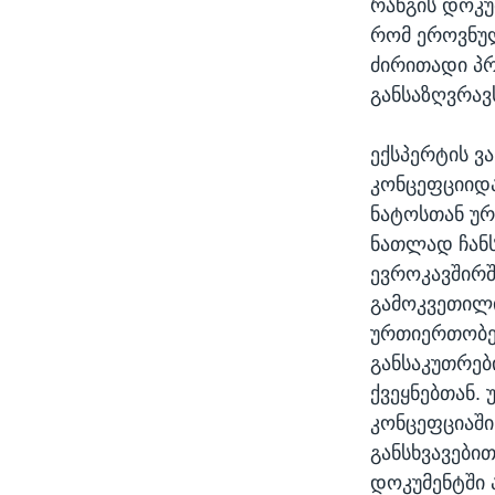
რანგის დოკუმ
რომ ეროვნუ
ძირითადი პ
განსაზღვრავს
ექსპერტის ვ
კონცეფციიდ
ნატოსთან ურ
ნათლად ჩანს
ევროკავშირში
გამოკვეთილი
ურთიერთობე
განსაკუთრებ
ქვეყნებთან.
კონცეფციაში
განსხვავები
დოკუმენტში 