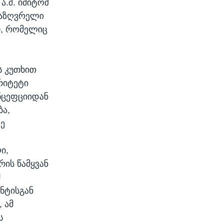
ა.შ. იმიტომ
საზღვრელი
, რომელიც
ს კუთხით
რიტეტი
ნცეფციიდან
ა,
ზე
ი,
რის წამყვან
მ
ნტისგან
 ამ
ს