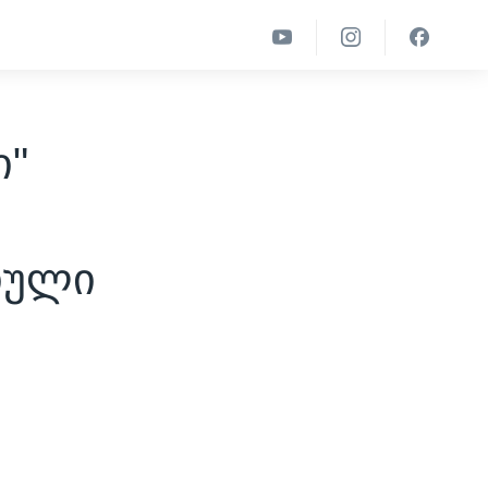
ი"
იული