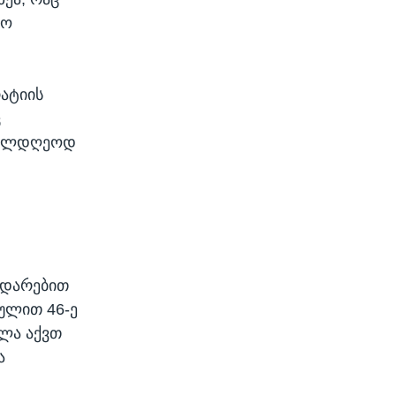
ლო
რატიის
ც
ეთილდღეოდ
შედარებით
ქულით 46-ე
ულა აქვთ
ა