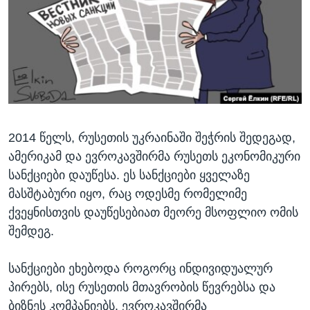
ᲡᲢᲣᲓᲘᲐ ᲕᲐᲨᲘᲜᲒᲢᲝᲜᲘ
ᲔᲙᲝᲜᲝᲛᲘᲙᲐ
Learning English
ᲯᲐᲜᲛᲠᲗᲔᲚᲝᲑᲐ
ᲗᲕᲐᲚᲘ ᲒᲕᲐᲓᲔᲕᲜᲔᲗ
ᲛᲔᲪᲜᲘᲔᲠᲔᲑᲐ
ᲘᲜᲢᲔᲠᲕᲘᲣ
ᲙᲣᲚᲢᲣᲠᲐ
ენები
2014 წელს, რუსეთის უკრაინაში შეჭრის შედეგად,
ᲒᲐᲚᲘᲚᲔᲝ
ამერიკამ და ევროკავშირმა რუსეთს ეკონომიკური
ᲓᲔᲖᲘᲜᲤᲝᲠᲛᲐᲪᲘᲐ
სანქციები დაუწესა. ეს სანქციები ყველაზე
მასშტაბური იყო, რაც ოდესმე რომელიმე
ქვეყნისთვის დაუწესებიათ მეორე მსოფლიო ომის
შემდეგ.
სანქციები ეხებოდა როგორც ინდივიდუალურ
პირებს, ისე რუსეთის მთავრობის წევრებსა და
ბიზნეს კომპანიებს. ევროკავშირმა