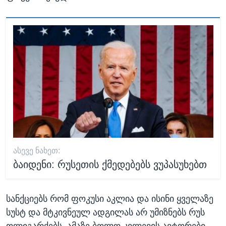
ᲐᲡᲔᲕᲔ ᲜᲐᲮᲔᲗ:
ბაიდენი: რუსეთის ქმედებებს ვუპასუხებთ
სანქციებს რომ ფოკუსი აკლია და ისინი ყველაზე
სუსტ და მტკივნეულ ადგილას არ უმიზნებს რუს
ოლიგარქებს, ამაზე ბოლო კვლევის ავტორები,