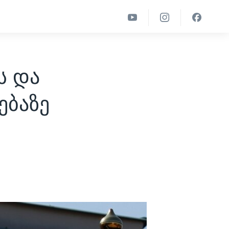
ს და
ებაზე