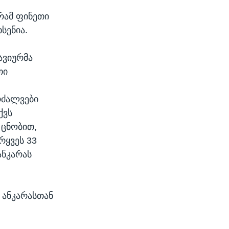
SHARE
რამ ფინეთი
სენია.
ავიურმა
თი
რძალვები
width
px
ქვს
 ცნობით,
რყვეს 33
ანკარას
ნ ანკარასთან