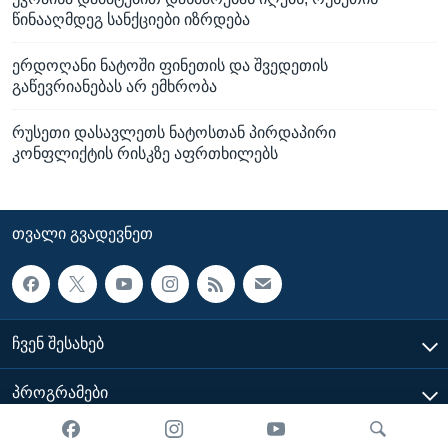
წინააღმდეგ სანქციები იზრდება
ერდოღანი ნატოში ფინეთის და შვედეთის
გაწევრიანებას არ ემხრობა
რუსეთი დასავლეთს ნატოსთან პირდაპირი
კონფლიქტის რისკზე აფრთხილებს
ᲗᲕᲐᲚᲘ ᲒᲕᲐᲓᲔᲕᲜᲔᲗ
ᲩᲕᲔᲜ ᲨᲔᲡᲐᲮᲔᲑ
ᲞᲠᲝᲒᲠᲐᲛᲔᲑᲘ