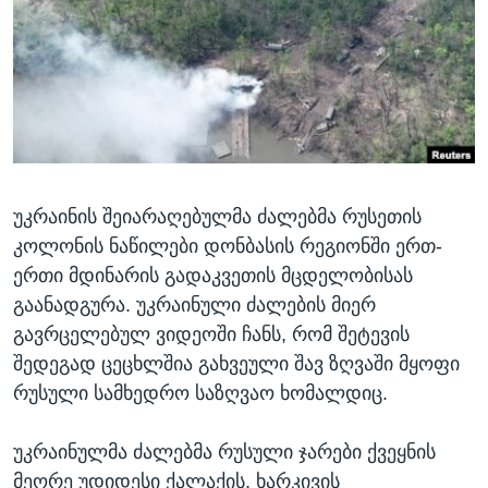
ᲡᲢᲣᲓᲘᲐ ᲕᲐᲨᲘᲜᲒᲢᲝᲜᲘ
ᲔᲙᲝᲜᲝᲛᲘᲙᲐ
Learning English
ᲯᲐᲜᲛᲠᲗᲔᲚᲝᲑᲐ
ᲗᲕᲐᲚᲘ ᲒᲕᲐᲓᲔᲕᲜᲔᲗ
ᲛᲔᲪᲜᲘᲔᲠᲔᲑᲐ
ᲘᲜᲢᲔᲠᲕᲘᲣ
ᲙᲣᲚᲢᲣᲠᲐ
ენები
უკრაინის შეიარაღებულმა ძალებმა რუსეთის
ᲒᲐᲚᲘᲚᲔᲝ
კოლონის ნაწილები დონბასის რეგიონში ერთ-
ᲓᲔᲖᲘᲜᲤᲝᲠᲛᲐᲪᲘᲐ
ერთი მდინარის გადაკვეთის მცდელობისას
გაანადგურა. უკრაინული ძალების მიერ
გავრცელებულ ვიდეოში ჩანს, რომ შეტევის
შედეგად ცეცხლშია გახვეული შავ ზღვაში მყოფი
რუსული სამხედრო საზღვაო ხომალდიც.
უკრაინულმა ძალებმა რუსული ჯარები ქვეყნის
მეორე უდიდესი ქალაქის, ხარკივის