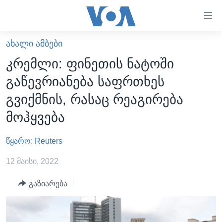
ბმულები
ხელმისაწვდომობისთვის
გადადით
ᲐᲮᲐᲚᲘ ᲐᲛᲑᲔᲑᲘ
ᲛᲗᲐᲕᲐᲠᲘ
მთავარზე
კრემლი: ფინეთის ნატოში
გადადით
ᲐᲮᲐᲚᲘ ᲐᲛᲑᲔᲑᲘ
გაწევრიანება საფრთხეს
მთავარ
ᲡᲐᲥᲐᲠᲗᲕᲔᲚᲝ
ნავიგაციაზე
გვიქმნის, რასაც რეაგირება
ᲐᲨᲨ
გადადით
მოჰყვება
ძიებაზე
ᲐᲨᲨ-ᲘᲡ ᲐᲠᲩᲔᲕᲜᲔᲑᲘ 2024
წყარო: Reuters
ᲛᲡᲝᲤᲚᲘᲝ
ᲕᲘᲓᲔᲝᲔᲑᲘ
12 მაისი, 2022
ᲒᲐᲓᲐᲪᲔᲛᲔᲑᲘ
გაზიარება
ᲡᲮᲕᲐ ᲡᲘᲐᲮᲚᲔᲔᲑᲘ
ᲕᲐᲨᲘᲜᲒᲢᲝᲜᲘ ᲓᲦᲔᲡ
ᲠᲣᲡᲔᲗᲘᲡ ᲨᲔᲭᲠᲐ ᲣᲙᲠᲐᲘᲜᲐᲨᲘ
ᲮᲔᲓᲕᲐ ᲕᲐᲨᲘᲜᲒᲢᲝᲜᲘᲓᲐᲜ
ᲞᲝᲚᲘᲢᲘᲙᲐ