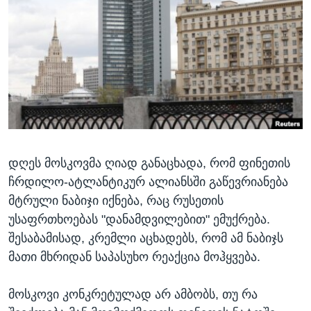
ᲡᲢᲣᲓᲘᲐ ᲕᲐᲨᲘᲜᲒᲢᲝᲜᲘ
ᲔᲙᲝᲜᲝᲛᲘᲙᲐ
Learning English
ᲯᲐᲜᲛᲠᲗᲔᲚᲝᲑᲐ
ᲗᲕᲐᲚᲘ ᲒᲕᲐᲓᲔᲕᲜᲔᲗ
ᲛᲔᲪᲜᲘᲔᲠᲔᲑᲐ
ᲘᲜᲢᲔᲠᲕᲘᲣ
ᲙᲣᲚᲢᲣᲠᲐ
ენები
ᲒᲐᲚᲘᲚᲔᲝ
დღეს მოსკოვმა ღიად განაცხადა, რომ ფინეთის
ᲓᲔᲖᲘᲜᲤᲝᲠᲛᲐᲪᲘᲐ
ჩრდილო-ატლანტიკურ ალიანსში გაწევრიანება
მტრული ნაბიჯი იქნება, რაც რუსეთის
უსაფრთხოებას "დანამდვილებით" ემუქრება.
შესაბამისად, კრემლი აცხადებს, რომ ამ ნაბიჯს
მათი მხრიდან საპასუხო რეაქცია მოჰყვება.
მოსკოვი კონკრეტულად არ ამბობს, თუ რა