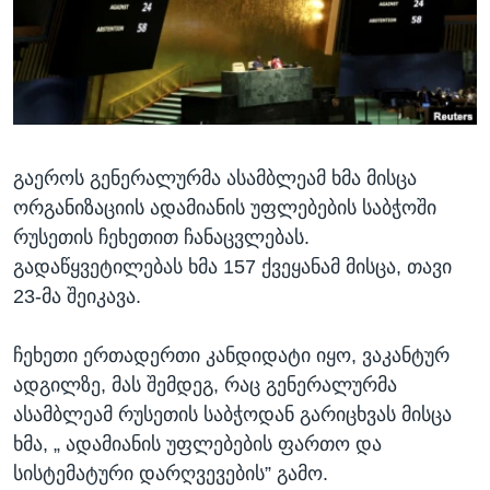
ᲡᲢᲣᲓᲘᲐ ᲕᲐᲨᲘᲜᲒᲢᲝᲜᲘ
ᲔᲙᲝᲜᲝᲛᲘᲙᲐ
Learning English
ᲯᲐᲜᲛᲠᲗᲔᲚᲝᲑᲐ
ᲗᲕᲐᲚᲘ ᲒᲕᲐᲓᲔᲕᲜᲔᲗ
ᲛᲔᲪᲜᲘᲔᲠᲔᲑᲐ
ᲘᲜᲢᲔᲠᲕᲘᲣ
გაეროს გენერალურმა ასამბლეამ ხმა მისცა
ᲙᲣᲚᲢᲣᲠᲐ
ენები
ორგანიზაციის ადამიანის უფლებების საბჭოში
ᲒᲐᲚᲘᲚᲔᲝ
რუსეთის ჩეხეთით ჩანაცვლებას.
ᲓᲔᲖᲘᲜᲤᲝᲠᲛᲐᲪᲘᲐ
გადაწყვეტილებას ხმა 157 ქვეყანამ მისცა, თავი
23-მა შეიკავა.
ჩეხეთი ერთადერთი კანდიდატი იყო, ვაკანტურ
ადგილზე, მას შემდეგ, რაც გენერალურმა
ასამბლეამ რუსეთის საბჭოდან გარიცხვას მისცა
ხმა, „ ადამიანის უფლებების ფართო და
სისტემატური დარღვევების” გამო.