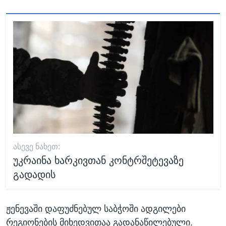
ᲐᲡᲔᲕᲔ ᲜᲐᲮᲔᲗ:
უკრაინა ხარკივთან კონტრშეტევაზე
გადადის
ჟენევაში დაფუძნებულ საბჭოში ადგილები
რეგიონების მიხედვითაა გადანაწილებული.