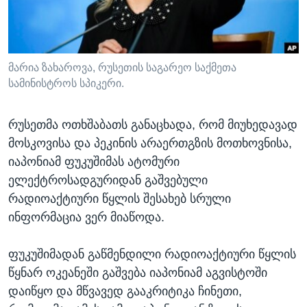
ᲡᲢᲣᲓᲘᲐ ᲕᲐᲨᲘᲜᲒᲢᲝᲜᲘ
ᲔᲙᲝᲜᲝᲛᲘᲙᲐ
Learning English
ᲯᲐᲜᲛᲠᲗᲔᲚᲝᲑᲐ
ᲗᲕᲐᲚᲘ ᲒᲕᲐᲓᲔᲕᲜᲔᲗ
ᲛᲔᲪᲜᲘᲔᲠᲔᲑᲐ
მარია ზახაროვა, რუსეთის საგარეო საქმეთა
სამინისტროს სპიკერი.
ᲘᲜᲢᲔᲠᲕᲘᲣ
ᲙᲣᲚᲢᲣᲠᲐ
რუსეთმა ოთხშაბათს განაცხადა, რომ მიუხედავად
ენები
ᲒᲐᲚᲘᲚᲔᲝ
მოსკოვისა და პეკინის არაერთგზის მოთხოვნისა,
იაპონიამ ფუკუშიმას ატომური
ᲓᲔᲖᲘᲜᲤᲝᲠᲛᲐᲪᲘᲐ
ელექტროსადგურიდან გაშვებული
რადიოაქტიური წყლის შესახებ სრული
ინფორმაცია ვერ მიაწოდა.
ფუკუშიმადან გაწმენდილი რადიოაქტიური წყლის
წყნარ ოკეანეში გაშვება იაპონიამ აგვისტოში
დაიწყო და მწვავედ გააკრიტიკა ჩინეთი,