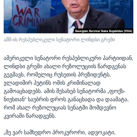
ᲡᲢᲣᲓᲘᲐ ᲕᲐᲨᲘᲜᲒᲢᲝᲜᲘ
ᲔᲙᲝᲜᲝᲛᲘᲙᲐ
Learning English
ᲯᲐᲜᲛᲠᲗᲔᲚᲝᲑᲐ
ᲗᲕᲐᲚᲘ ᲒᲕᲐᲓᲔᲕᲜᲔᲗ
ᲛᲔᲪᲜᲘᲔᲠᲔᲑᲐ
ᲘᲜᲢᲔᲠᲕᲘᲣ
აშშ-ის რესპუბლიკელი სენატორი ლინდსი გრემი
ᲙᲣᲚᲢᲣᲠᲐ
ენები
ამერიკელი სენატორი რესპუბლიკური პარტიიდან,
ᲒᲐᲚᲘᲚᲔᲝ
ლინდსი გრემი ახალი რეზოლუციის წარდგენას
ᲓᲔᲖᲘᲜᲤᲝᲠᲛᲐᲪᲘᲐ
გეგმავს, რომელიც რუსეთის პრეზიდენტს,
ვლადიმირ პუტინს ომის კრიმინალად
გამოაცხადებს. ამის შესახებ სენატორმა „ფოქს-
ნიუსთან“ საუბრის დროს განაცხადა და დაამატა,
რომ ახალ რეზოლუციას სენატში მომდევნო
კვირაში წარადგენს.
„მე ვარ სამხედრო პროკურორი, ადვოკატი,