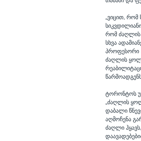
თამაში და ფე
„ვიცით, რომ
სიკვდილიანო
რომ ძაღლის
სხვა ადამია
პროფესორი ა
ძაღლის ყოლა
რეაბილიტაცი
წარმოადგენს“
ტორონტოს უნ
„ძაღლის ყოლ
დაბალი წნევ
აღმოჩენა გა
ძაღლი ჰყავ
დაავადებები