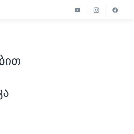
ებით
კა