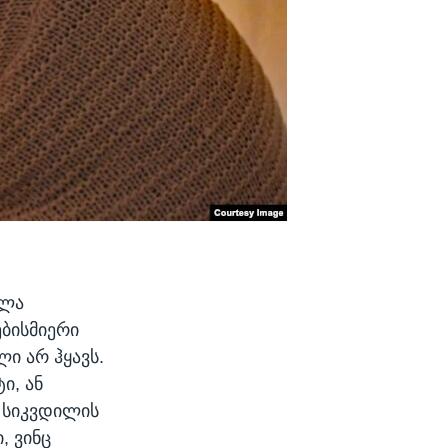
ოლა
ებისმიერი
ი არ ჰყავს.
ი, ან
 სიკვდილის
, ვინც