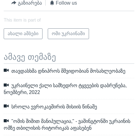
გაზიარება
Follow us
v
t
i
s
This item is part of
o
l
u
i
ახალი ამბები
ომი უკრაინაში
s
d
s
e
l
ამავე თემაზე
i
d
თავდასხმა დნიპროს მშვიდობიან მოსახლეობაზე
e
უკრაინელი ქალი სამხედრო ტყვეების დაბრუნება,
ნოემბერი, 2022
სროლა ევროკავშირის მისიის წინაშე
"ომის შიშით მანიპულაცია," - ვაშინგტონში უკრაინის
ომზე თბილისის რიტორიკას აფასებენ