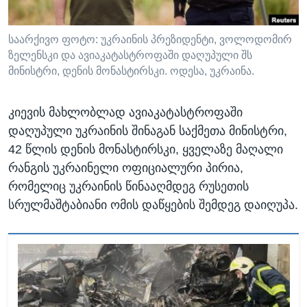
ᲡᲢᲣᲓᲘᲐ ᲕᲐᲨᲘᲜᲒᲢᲝᲜᲘ
ᲔᲙᲝᲜᲝᲛᲘᲙᲐ
Learning English
ᲯᲐᲜᲛᲠᲗᲔᲚᲝᲑᲐ
საარქივო ფოტო: უკრაინის პრეზიდენტი, ვოლოდომირ
ზელენსკი და ავიაკატასტროფაში დაღუპული შს
ᲗᲕᲐᲚᲘ ᲒᲕᲐᲓᲔᲕᲜᲔᲗ
ᲛᲔᲪᲜᲘᲔᲠᲔᲑᲐ
მინისტრი, დენის მონასტირსკი. ოდესა, უკრაინა.
ᲘᲜᲢᲔᲠᲕᲘᲣ
კიევის მახლობლად ავიაკატასტროფაში
ᲙᲣᲚᲢᲣᲠᲐ
ენები
დაღუპული უკრაინის შინაგან საქმეთა მინისტრი,
ᲒᲐᲚᲘᲚᲔᲝ
42 წლის დენის მონასტირსკი, ყველაზე მაღალი
ᲓᲔᲖᲘᲜᲤᲝᲠᲛᲐᲪᲘᲐ
რანგის უკრაინელი ოფიციალური პირია,
რომელიც უკრაინის წინააღმდეგ რუსეთის
სრულმაშტაბიანი ომის დაწყების შემდეგ დაიღუპა.