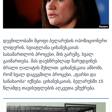
ᲡᲢᲣᲓᲘᲐ ᲕᲐᲨᲘᲜᲒᲢᲝᲜᲘ
ᲔᲙᲝᲜᲝᲛᲘᲙᲐ
Learning English
ᲯᲐᲜᲛᲠᲗᲔᲚᲝᲑᲐ
ᲗᲕᲐᲚᲘ ᲒᲕᲐᲓᲔᲕᲜᲔᲗ
ᲛᲔᲪᲜᲘᲔᲠᲔᲑᲐ
ᲘᲜᲢᲔᲠᲕᲘᲣ
დევნილობაში მყოფი ბელარუსის ოპოზიციონერი
ᲙᲣᲚᲢᲣᲠᲐ
ენები
ლიდერის, სვიატლანა ციხანუსკაიას
ᲒᲐᲚᲘᲚᲔᲝ
სასამართლოს პროცესი, მის გარეშე, ხვალ
ᲓᲔᲖᲘᲜᲤᲝᲠᲛᲐᲪᲘᲐ
გაიმართება. მას დაუსწრებლად წარუდგინეს
ბრალი ღალატის მუხლით. ციხანუსკაია ამბობს,
რომ ხვალ დაგეგმილი პროცესი, „ფარსი და
სანახაობა“ იქნება. ციხანუსკაიას, ბელარუსში 15
წლამდე თავისუფლების აღკვეთა ემუქრება.