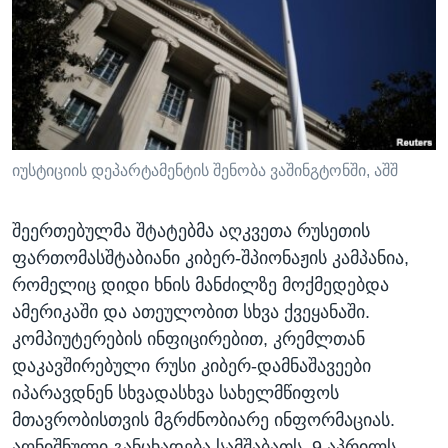
ᲡᲢᲣᲓᲘᲐ ᲕᲐᲨᲘᲜᲒᲢᲝᲜᲘ
ᲔᲙᲝᲜᲝᲛᲘᲙᲐ
Learning English
ᲯᲐᲜᲛᲠᲗᲔᲚᲝᲑᲐ
ᲗᲕᲐᲚᲘ ᲒᲕᲐᲓᲔᲕᲜᲔᲗ
ᲛᲔᲪᲜᲘᲔᲠᲔᲑᲐ
ᲘᲜᲢᲔᲠᲕᲘᲣ
ᲙᲣᲚᲢᲣᲠᲐ
იუსტიციის დეპარტამენტის შენობა ვაშინგტონში, აშშ
ენები
ᲒᲐᲚᲘᲚᲔᲝ
შეერთებულმა შტატებმა აღკვეთა რუსეთის
ᲓᲔᲖᲘᲜᲤᲝᲠᲛᲐᲪᲘᲐ
ფართომასშტაბიანი კიბერ-შპიონაჟის კამპანია,
რომელიც დიდი ხნის მანძილზე მოქმედებდა
ამერიკაში და ათეულობით სხვა ქვეყანაში.
კომპიუტერების ინფიცირებით, კრემლთან
დაკავშირებული რუსი კიბერ-დამნაშავეები
იპარავდნენ სხვადასხვა სახელმწიფოს
მთავრობისთვის მგრძნობიარე ინფორმაციას.
აღნიშნული განცხადება სამშაბათს, 9 აპრილს,