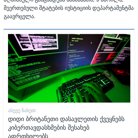
შეერთებული შტატების იუსტიციის დეპარტამენტმა
გაავრცელა.
ᲐᲡᲔᲕᲔ ᲜᲐᲮᲔᲗ:
დიდი ბრიტანეთი დასავლეთის ქვეყნებს
კიბერთავდასხმების შესახებ
აფრთხილებს