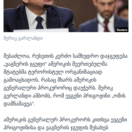
ᲡᲢᲣᲓᲘᲐ ᲕᲐᲨᲘᲜᲒᲢᲝᲜᲘ
ᲔᲙᲝᲜᲝᲛᲘᲙᲐ
Learning English
ᲯᲐᲜᲛᲠᲗᲔᲚᲝᲑᲐ
ᲗᲕᲐᲚᲘ ᲒᲕᲐᲓᲔᲕᲜᲔᲗ
ᲛᲔᲪᲜᲘᲔᲠᲔᲑᲐ
ᲘᲜᲢᲔᲠᲕᲘᲣ
მერიკ გარლანდი
ᲙᲣᲚᲢᲣᲠᲐ
ენები
შესაძლოა, რუსეთის კერძო სამხედრო დაჯგუფება
ᲒᲐᲚᲘᲚᲔᲝ
„ვაგნერის ჯგუფი" ამერიკის შეერთებულმა
ᲓᲔᲖᲘᲜᲤᲝᲠᲛᲐᲪᲘᲐ
შტატებმა ტერორისტულ ორგანიზაციად
გამოაცხადოს, რასაც მხარს ამერიკის
გენერალური პროკურორიც დაუჭერს. მერიკ
გერლანდი ამბობს, რომ ევგენი პრიგოჟინი „ომის
დამნაშავეა".
ამერიკის გენერალურ პროკურორს კითხვა ევგენი
პრიგოჟინისა და ვაგნერის ჯგუფის შესახებ