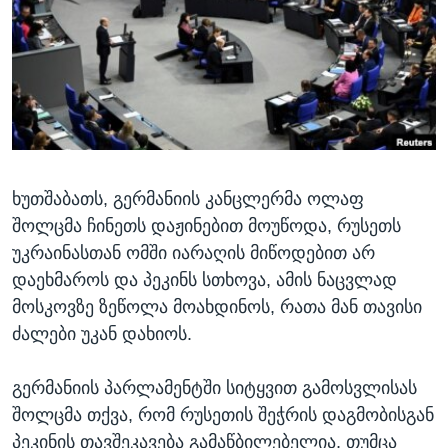
ᲡᲢᲣᲓᲘᲐ ᲕᲐᲨᲘᲜᲒᲢᲝᲜᲘ
ᲔᲙᲝᲜᲝᲛᲘᲙᲐ
Learning English
ᲯᲐᲜᲛᲠᲗᲔᲚᲝᲑᲐ
ᲗᲕᲐᲚᲘ ᲒᲕᲐᲓᲔᲕᲜᲔᲗ
ᲛᲔᲪᲜᲘᲔᲠᲔᲑᲐ
ᲘᲜᲢᲔᲠᲕᲘᲣ
ᲙᲣᲚᲢᲣᲠᲐ
ენები
ხუთშაბათს, გერმანიის კანცლერმა ოლაფ
ᲒᲐᲚᲘᲚᲔᲝ
შოლცმა ჩინეთს დაჟინებით მოუწოდა, რუსეთს
ᲓᲔᲖᲘᲜᲤᲝᲠᲛᲐᲪᲘᲐ
უკრაინასთან ომში იარაღის მიწოდებით არ
დაეხმაროს და პეკინს სთხოვა, ამის ნაცვლად
მოსკოვზე ზეწოლა მოახდინოს, რათა მან თავისი
ძალები უკან დახიოს.
გერმანიის პარლამენტში სიტყვით გამოსვლისას
შოლცმა თქვა, რომ რუსეთის შეჭრის დაგმობისგან
პეკინის თავშეკავება გამაწბილებელია, თუმცა