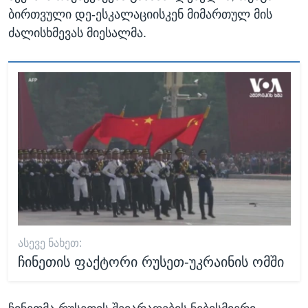
ბირთვული დე-ესკალაციისკენ მიმართულ მის
ძალისხმევას მიესალმა.
ᲐᲡᲔᲕᲔ ᲜᲐᲮᲔᲗ:
ჩინეთის ფაქტორი რუსეთ-უკრაინის ომში