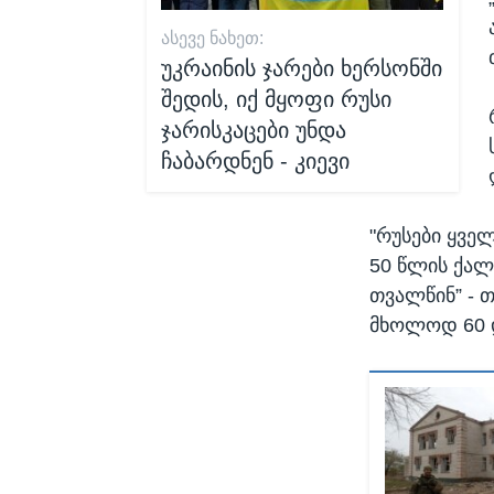
ᲐᲡᲔᲕᲔ ᲜᲐᲮᲔᲗ:
უკრაინის ჯარები ხერსონში
შედის, იქ მყოფი რუსი
ჯარისკაცები უნდა
ჩაბარდნენ - კიევი
"რუსები ყვე
50 წლის ქალ
თვალწინ” - 
მხოლოდ 60 