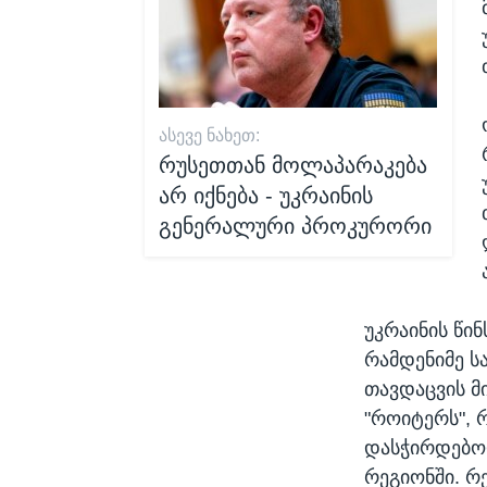
ᲐᲡᲔᲕᲔ ᲜᲐᲮᲔᲗ:
რუსეთთან მოლაპარაკება
არ იქნება - უკრაინის
გენერალური პროკურორი
უკრაინის წი
რამდენიმე ს
თავდაცვის მ
"როიტერს", 
დასჭირდებოდა
რეგიონში. რე