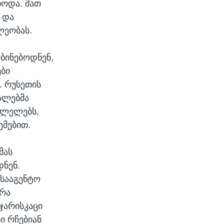
ოდა. მათ
 და
ლეობას.
ბინებოდნენ,
ბი
. რუსეთის
ძალებმა
ვლელებს,
ემებით.
მას
დნენ.
 სააგენტო
ირა
 ჯარისკაცი
ი რჩებიან