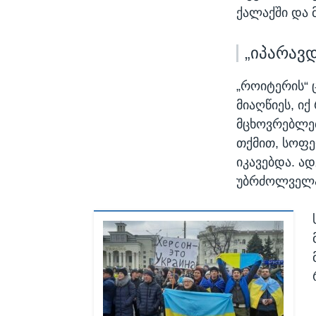
ქალაქში და 
„იპარავ
„როიტერის“ 
მიაღწიეს, ი
მცხოვრებლებ
თქმით, სოფე
იკავებდა. ა
უბრძოლველად