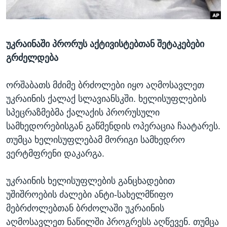
ᲡᲢᲣᲓᲘᲐ ᲕᲐᲨᲘᲜᲒᲢᲝᲜᲘ
ᲔᲙᲝᲜᲝᲛᲘᲙᲐ
Learning English
ᲯᲐᲜᲛᲠᲗᲔᲚᲝᲑᲐ
უკრაინაში პრორუს აქტივისტებთან შეტაკებები
ᲗᲕᲐᲚᲘ ᲒᲕᲐᲓᲔᲕᲜᲔᲗ
ᲛᲔᲪᲜᲘᲔᲠᲔᲑᲐ
გრძელდება
ᲘᲜᲢᲔᲠᲕᲘᲣ
ᲙᲣᲚᲢᲣᲠᲐ
ორშაბათს მძიმე ბრძოლები იყო აღმოსავლეთ
ენები
უკრაინის ქალაქ სლავიანსკში. ხელისუფლების
ᲒᲐᲚᲘᲚᲔᲝ
სპეცრაზმებმა ქალაქის პრორუსული
ᲓᲔᲖᲘᲜᲤᲝᲠᲛᲐᲪᲘᲐ
სამხედორებისგან გაწმენდის ოპერაცია ჩაატარეს.
თუმცა ხელისუფლებამ მორიგი სამხედრო
ვერტმფრენი დაკარგა.
უკრაინის ხელისუფლების განცხადებით
უშიშროების ძალები ანტი-სახელმწიფო
მებრძოლებთან ბრძოლაში უკრაინის
აღმოსავლეთ ნაწილში პროგრესს აღწევენ. თუმცა