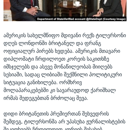
ᲡᲢᲣᲓᲘᲐ ᲕᲐᲨᲘᲜᲒᲢᲝᲜᲘ
ᲔᲙᲝᲜᲝᲛᲘᲙᲐ
Learning English
ᲯᲐᲜᲛᲠᲗᲔᲚᲝᲑᲐ
ᲗᲕᲐᲚᲘ ᲒᲕᲐᲓᲔᲕᲜᲔᲗ
ᲛᲔᲪᲜᲘᲔᲠᲔᲑᲐ
ამერიკის სახელმწიფო მდივანი რექს ტილერსონი
ᲘᲜᲢᲔᲠᲕᲘᲣ
დღეს ლონდონში ბრიტანელ და ფრანგ
ᲙᲣᲚᲢᲣᲠᲐ
ოფიციალურ პირებს ხვდება. ამერიკის მთავარი
ენები
ᲒᲐᲚᲘᲚᲔᲝ
დიპლომატი ჩრდილოეთ კორეის საკითხზე
იმსჯელებს და ასევე მონაწილეობას მიიღებს
ᲓᲔᲖᲘᲜᲤᲝᲠᲛᲐᲪᲘᲐ
სესიაში, სადაც ლიბიაში შექმნილი პოლიტიკური
სიტუაცია განიხილება. ორმხრივ
მოლაპარაკებებში კი სავარაუდოდ ქარიშხალ
ირმას შედეგებთან ბრძოლაც შევა.
დიდი ბრიტანეთის პრემიერთან შეხვედრის
შემდეგ, ტილერსონმა არ უპასუხა ჟურნალისტების
შეკითხვებს ჩრდილოეთ კორეის შესახებ.