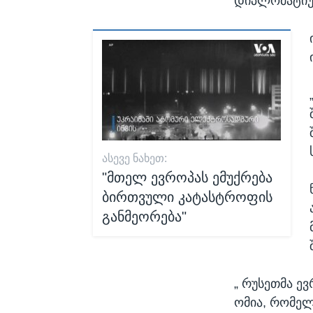
დიპლომატიურ
ᲐᲡᲔᲕᲔ ᲜᲐᲮᲔᲗ:
"მთელ ევროპას ემუქრება
ბირთვული კატასტროფის
განმეორება"
„ რუსეთმა ევ
ომია, რომელ