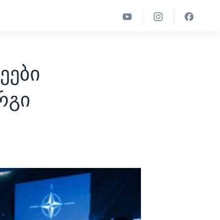
ეები
რგი