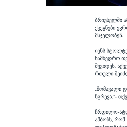
ბრიუსელში ა
ქვეყნები ევ
მსჯელობენ.
იენს სტოლტე
სამხედრო თვ
შევიდეს, აქ
რთული შეიძლ
„მომავალი დ
ნგრევა,“- თ
ჩრდილო-ატლ
ამბობს, რომ