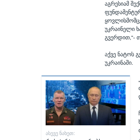
აგრესიამ შე
ფუნდამენტურ
ყოვლისმომც
უკრაინელი ხ
გვერდით,“- 
აქვე ნატოს 
უკრაინაში.
ᲐᲡᲔᲕᲔ ᲜᲐᲮᲔᲗ: