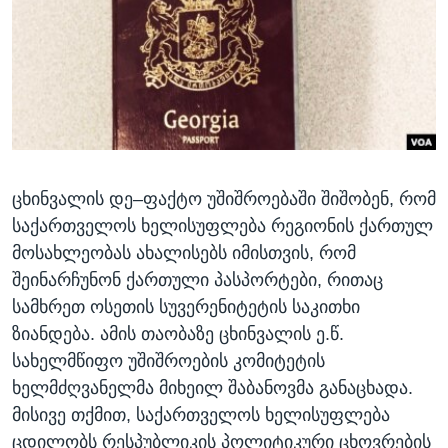
ᲡᲢᲣᲓᲘᲐ ᲕᲐᲨᲘᲜᲒᲢᲝᲜᲘ
ᲔᲙᲝᲜᲝᲛᲘᲙᲐ
Learning English
ᲯᲐᲜᲛᲠᲗᲔᲚᲝᲑᲐ
ᲗᲕᲐᲚᲘ ᲒᲕᲐᲓᲔᲕᲜᲔᲗ
ᲛᲔᲪᲜᲘᲔᲠᲔᲑᲐ
ᲘᲜᲢᲔᲠᲕᲘᲣ
ᲙᲣᲚᲢᲣᲠᲐ
ენები
ცხინვალის დე–ფაქტო უშიშროებაში შიშობენ, რომ
ᲒᲐᲚᲘᲚᲔᲝ
საქართველოს ხელისუფლება რეგიონის ქართულ
ᲓᲔᲖᲘᲜᲤᲝᲠᲛᲐᲪᲘᲐ
მოსახლეობას ახალისებს იმისთვის, რომ
შეინარჩუნონ ქართული პასპორტები, რითაც
სამხრეთ ოსეთის სუვერენიტეტის საკითხი
ზიანდება. ამის თაობაზე ცხინვალის ე.წ.
სახელმწიფო უშიშროების კომიტეტის
ხელმძღვანელმა მიხეილ შაბანოვმა განაცხადა.
მისივე თქმით, საქართველოს ხელისუფლება
ცდილობს რესპუბლიკის პოლიტიკური ცხოვრების