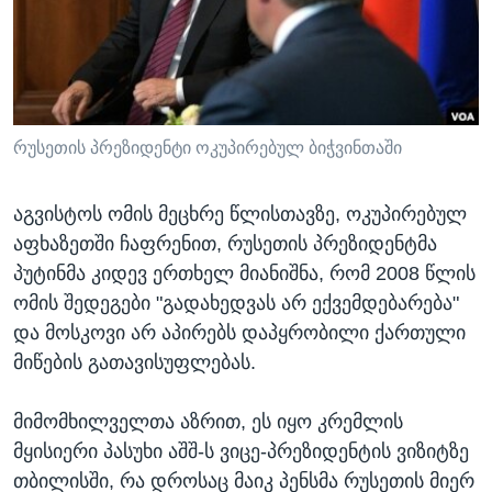
ᲡᲢᲣᲓᲘᲐ ᲕᲐᲨᲘᲜᲒᲢᲝᲜᲘ
ᲔᲙᲝᲜᲝᲛᲘᲙᲐ
Learning English
ᲯᲐᲜᲛᲠᲗᲔᲚᲝᲑᲐ
ᲗᲕᲐᲚᲘ ᲒᲕᲐᲓᲔᲕᲜᲔᲗ
ᲛᲔᲪᲜᲘᲔᲠᲔᲑᲐ
ᲘᲜᲢᲔᲠᲕᲘᲣ
რუსეთის პრეზიდენტი ოკუპირებულ ბიჭვინთაში
ᲙᲣᲚᲢᲣᲠᲐ
ენები
აგვისტოს ომის მეცხრე წლისთავზე, ოკუპირებულ
ᲒᲐᲚᲘᲚᲔᲝ
აფხაზეთში ჩაფრენით, რუსეთის პრეზიდენტმა
ᲓᲔᲖᲘᲜᲤᲝᲠᲛᲐᲪᲘᲐ
პუტინმა კიდევ ერთხელ მიანიშნა, რომ 2008 წლის
ომის შედეგები "გადახედვას არ ექვემდებარება"
და მოსკოვი არ აპირებს დაპყრობილი ქართული
მიწების გათავისუფლებას.
მიმომხილველთა აზრით, ეს იყო კრემლის
მყისიერი პასუხი აშშ-ს ვიცე-პრეზიდენტის ვიზიტზე
თბილისში, რა დროსაც მაიკ პენსმა რუსეთის მიერ