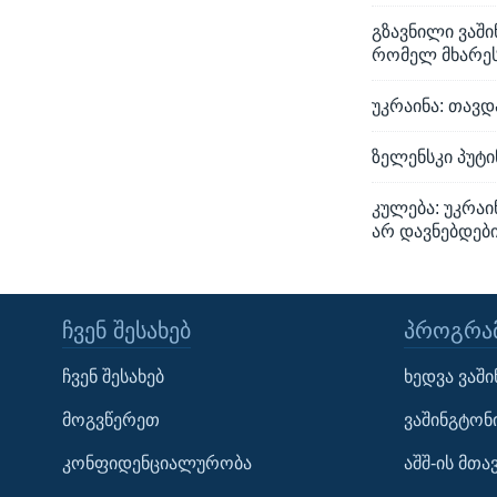
გზავნილი ვაშ
რომელ მხარეს
უკრაინა: თავ
ზელენსკი პუტი
კულება: უკრა
არ დავნებდებ
ᲩᲕᲔᲜ ᲨᲔᲡᲐᲮᲔᲑ
ᲞᲠᲝᲒᲠᲐᲛ
Learning English
ჩვენ შესახებ
ხედვა ვაშ
ᲗᲕᲐᲚᲘ ᲒᲕᲐᲓᲔᲕᲜᲔᲗ
მოგვწერეთ
ვაშინგტონ
კონფიდენციალურობა
აშშ-ის მთ