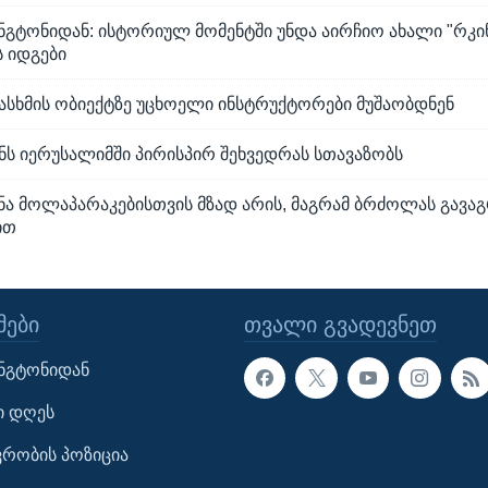
ინგტონიდან: ისტორიულ მომენტში უნდა აირჩიო ახალი "რკი
 იდგები
დასხმის ობიექტზე უცხოელი ინსტრუქტორები მუშაობდნენ
ნს იერუსალიმში პირისპირ შეხვედრას სთავაზობს
ინა მოლაპარაკებისთვის მზად არის, მაგრამ ბრძოლას გავ
ით
ᲔᲑᲘ
ᲗᲕᲐᲚᲘ ᲒᲕᲐᲓᲔᲕᲜᲔᲗ
ინგტონიდან
ი დღეს
ავრობის პოზიცია