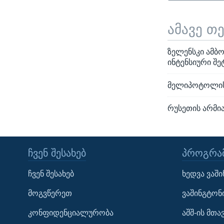
ამავე თ
ზელენსკი ამბო
ინტენსიური შე
მელიპოტოლის 
რუსეთის არმია
ᲩᲕᲔᲜ ᲨᲔᲡᲐᲮᲔᲑ
ᲞᲠᲝᲒᲠᲐᲛ
Learning English
ჩვენ შესახებ
ხედვა ვაშ
ᲗᲕᲐᲚᲘ ᲒᲕᲐᲓᲔᲕᲜᲔᲗ
მოგვწერეთ
ვაშინგტონ
კონფიდენციალურობა
აშშ-ის მთ