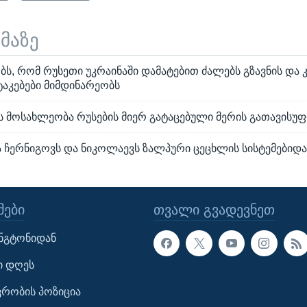
ემაზე
ბს, რომ რუსეთი უკრაინაში დამატებით ძალებს გზავნის და 
ტაკებები მიმდინარეობს
მოსახლეობა რუსების მიერ გატაცებული მერის გათავისუ
 ჩერნიგოვს და ნიკოლაევს ზალპური ცეცხლის სისტემებიდა
ᲔᲑᲘ
ᲗᲕᲐᲚᲘ ᲒᲕᲐᲓᲔᲕᲜᲔᲗ
ინგტონიდან
ი დღეს
ავრობის პოზიცია