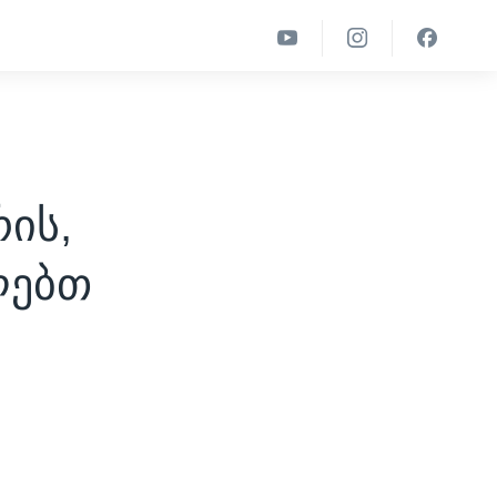
ის,
ლებთ