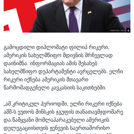
ᲡᲢᲣᲓᲘᲐ ᲕᲐᲨᲘᲜᲒᲢᲝᲜᲘ
ᲔᲙᲝᲜᲝᲛᲘᲙᲐ
Learning English
ᲯᲐᲜᲛᲠᲗᲔᲚᲝᲑᲐ
ᲗᲕᲐᲚᲘ ᲒᲕᲐᲓᲔᲕᲜᲔᲗ
ᲛᲔᲪᲜᲘᲔᲠᲔᲑᲐ
ᲘᲜᲢᲔᲠᲕᲘᲣ
გამოცდილი დიპლომატი ფილიპ რიკერი,
ᲙᲣᲚᲢᲣᲠᲐ
ენები
ამერიკის სახელმწიფო მდივნის მრჩევლად
ᲒᲐᲚᲘᲚᲔᲝ
დაინიშნა. ინფორმაციას ამის შესახებ
ᲓᲔᲖᲘᲜᲤᲝᲠᲛᲐᲪᲘᲐ
სახელმწიფო დეპარტამენტი ავრცელებს. ელჩი
რიკერი იქნება ამერიკის მთავარი
წარმომადგენელი კავკასიის საკითხებში.
„ამ კრიტიკულ პერიოდში, ელჩი რიკერი იქნება
აშშ-ს ეუთოს მინსკის ჯგუფის თანათავმჯდომარე
და წამყვანი მომლაპარაკებელი ამერიკის
დელეგაციისთვის ჟენევის საერთაშორისო