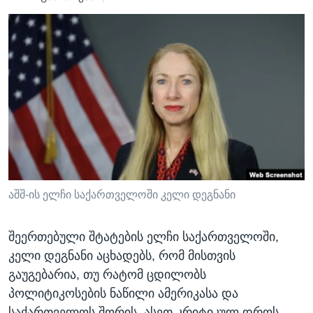
ᲡᲢᲣᲓᲘᲐ ᲕᲐᲨᲘᲜᲒᲢᲝᲜᲘ
ᲔᲙᲝᲜᲝᲛᲘᲙᲐ
Learning English
ᲯᲐᲜᲛᲠᲗᲔᲚᲝᲑᲐ
ᲗᲕᲐᲚᲘ ᲒᲕᲐᲓᲔᲕᲜᲔᲗ
ᲛᲔᲪᲜᲘᲔᲠᲔᲑᲐ
ᲘᲜᲢᲔᲠᲕᲘᲣ
ᲙᲣᲚᲢᲣᲠᲐ
ენები
ᲒᲐᲚᲘᲚᲔᲝ
ᲓᲔᲖᲘᲜᲤᲝᲠᲛᲐᲪᲘᲐ
აშშ-ის ელჩი საქართველოში კელი დეგნანი
შეერთებული შტატების ელჩი საქართველოში,
კელი დეგნანი აცხადებს, რომ მისთვის
გაუგებარია, თუ რატომ ცდილობს
პოლიტიკოსების ნაწილი ამერიკასა და
საქართველოს შორის, ასეთ კრიტიკულ დროს,