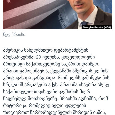
ᲡᲢᲣᲓᲘᲐ ᲕᲐᲨᲘᲜᲒᲢᲝᲜᲘ
ᲔᲙᲝᲜᲝᲛᲘᲙᲐ
Learning English
ᲯᲐᲜᲛᲠᲗᲔᲚᲝᲑᲐ
ᲗᲕᲐᲚᲘ ᲒᲕᲐᲓᲔᲕᲜᲔᲗ
ᲛᲔᲪᲜᲘᲔᲠᲔᲑᲐ
ᲘᲜᲢᲔᲠᲕᲘᲣ
ნედ პრაისი
ᲙᲣᲚᲢᲣᲠᲐ
ენები
ამერიკის სახელმწიფო დეპარტამენტის
ᲒᲐᲚᲘᲚᲔᲝ
პრესსპიკერმა, 20 ივლისს, ყოველდღიური
ᲓᲔᲖᲘᲜᲤᲝᲠᲛᲐᲪᲘᲐ
ბრიფინგი საქართველოზე საუბრით დაიწყო.
პრაისი გამოეხმაურა, ქვეყანაში ამერიკის ელჩის
კრიტიკას და განაცხადა, რომ ელჩს ვაშინგტონის
სრული მხარდაჭერა აქვს. პრაისმა ისაუბრა ასევე
საქართველოსთვის ევროკავშირის მიერ
წაყენებულ მოთხოვნებზე. პრაისმა აღნიშნა, რომ
რიტორიკა, რომელიც ხელისუფლების
"ზოგიერთი" წარმომადგენელის მხრიდან ისმის,