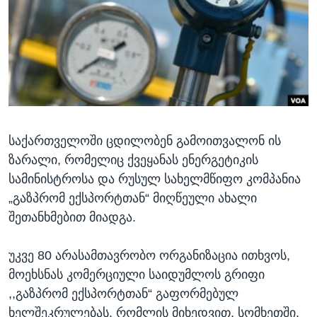
ᲡᲢᲣᲓᲘᲐ ᲕᲐᲨᲘᲜᲒᲢᲝᲜᲘ
ᲔᲙᲝᲜᲝᲛᲘᲙᲐ
Learning English
ᲯᲐᲜᲛᲠᲗᲔᲚᲝᲑᲐ
ᲗᲕᲐᲚᲘ ᲒᲕᲐᲓᲔᲕᲜᲔᲗ
ᲛᲔᲪᲜᲘᲔᲠᲔᲑᲐ
ᲘᲜᲢᲔᲠᲕᲘᲣ
ᲙᲣᲚᲢᲣᲠᲐ
ენები
საქართველოში ცდილობენ გამოითვალონ ის
ᲒᲐᲚᲘᲚᲔᲝ
ზარალი, რომელიც ქვეყანას ენერგეტიკის
ᲓᲔᲖᲘᲜᲤᲝᲠᲛᲐᲪᲘᲐ
სამინისტროსა და რუსულ სახელმწიფო კომპანია
„გაზპრომ ექსპორტთან“ მიღწეული ახალი
შეთანხმებით მიადგა.
უკვე 80 არასამთავრობო ორგანიზაცია ითხვოს,
მოეხსნას კომერციული საიდუმლოს გრიფი
,,გაზპრომ ექსპორტთან“ გაფორმებულ
ხელშეკრულებას, რომლის მიხედვით, სომხეთში,