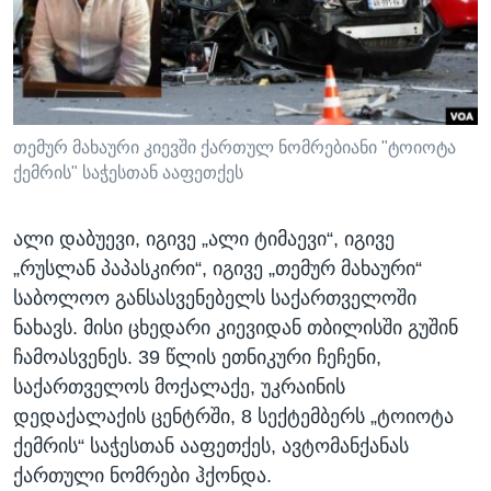
ᲡᲢᲣᲓᲘᲐ ᲕᲐᲨᲘᲜᲒᲢᲝᲜᲘ
ᲔᲙᲝᲜᲝᲛᲘᲙᲐ
Learning English
ᲯᲐᲜᲛᲠᲗᲔᲚᲝᲑᲐ
ᲗᲕᲐᲚᲘ ᲒᲕᲐᲓᲔᲕᲜᲔᲗ
ᲛᲔᲪᲜᲘᲔᲠᲔᲑᲐ
ᲘᲜᲢᲔᲠᲕᲘᲣ
თემურ მახაური კიევში ქართულ ნომრებიანი "ტოიოტა
ქემრის" საჭესთან ააფეთქეს
ᲙᲣᲚᲢᲣᲠᲐ
ენები
ᲒᲐᲚᲘᲚᲔᲝ
ალი დაბუევი, იგივე „ალი ტიმაევი“, იგივე
ᲓᲔᲖᲘᲜᲤᲝᲠᲛᲐᲪᲘᲐ
„რუსლან პაპასკირი“, იგივე „თემურ მახაური“
საბოლოო განსასვენებელს საქართველოში
ნახავს. მისი ცხედარი კიევიდან თბილისში გუშინ
ჩამოასვენეს. 39 წლის ეთნიკური ჩეჩენი,
საქართველოს მოქალაქე, უკრაინის
დედაქალაქის ცენტრში, 8 სექტემბერს „ტოიოტა
ქემრის“ საჭესთან ააფეთქეს, ავტომანქანას
ქართული ნომრები ჰქონდა.